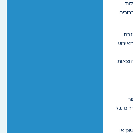
לות
רורים
נרת.
אירוע.
הוצאות
ר
רוט של
וק או