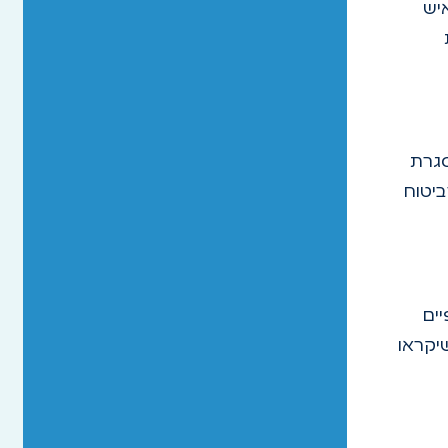
יש
סגרת
ביטוח
ים
יקראו