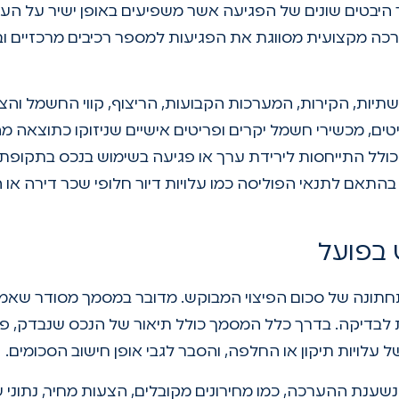
ר היבטים שונים של הפגיעה אשר משפיעים באופן ישיר על הע
כה מקצועית מסווגת את הפגיעות למספר רכיבים מרכזיים וב
יות, הקירות, המערכות הקבועות, הריצוף, קווי החשמל והצ
ים, מכשירי חשמל יקרים ופריטים אישיים שניזוקו כתוצאה מה
כולל התייחסות לירידת ערך או פגיעה בשימוש בנכס בתקופת
התאם לתנאי הפוליסה כמו עלויות דיור חלופי שכר דירה או 
 בפועל
תונה של סכום הפיצוי המבוקש. מדובר במסמך מסודר שאמו
ת לבדיקה. בדרך כלל המסמך כולל תיאור של הנכס שנבדק, פי
לויות תיקון או החלפה, והסבר לגבי אופן חישוב הסכומים.
שענת ההערכה, כמו מחירונים מקובלים, הצעות מחיר, נתוני ש