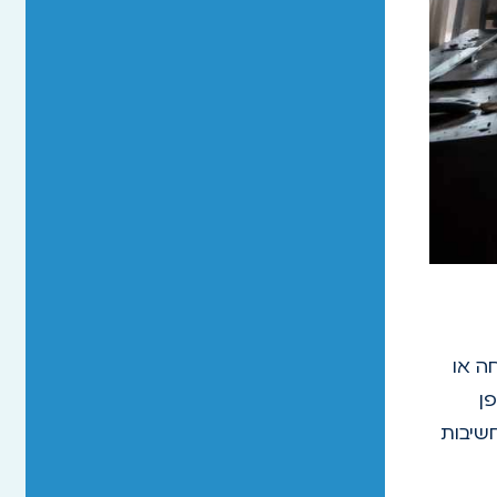
ה או
ן
חשיבות