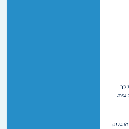
 כך
עית.
ו בנזק