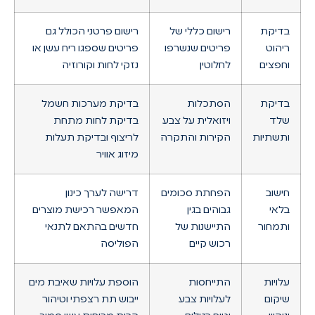
בדיקת
רישום כללי של
רישום פרטני הכולל גם
ריהוט
פריטים שנשרפו
פריטים שספגו ריח עשן או
וחפצים
לחלוטין
נזקי לחות וקורוזיה
בדיקת
הסתכלות
בדיקת מערכות חשמל
שלד
ויזואלית על צבע
בדיקת לחות מתחת
ותשתיות
הקירות והתקרה
לריצוף ובדיקת תעלות
מיזוג אוויר
חישוב
הפחתת סכומים
דרישה לערך כינון
בלאי
גבוהים בגין
המאפשר רכישת מוצרים
ותמחור
התיישנות של
חדשים בהתאם לתנאי
רכוש קיים
הפוליסה
עלויות
התייחסות
הוספת עלויות שאיבת מים
שיקום
לעלויות צבע
ייבוש תת רצפתי וטיהור