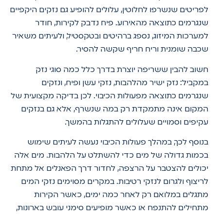
לפריטים שנשרפו לחלוטין, עלולים להופיע גם נזקים היקפיים
שנגרמים כתוצאה מהאירוע. פיח נדבק לקירות, חודר
למערכות המיזוג, נספג ברהיטים ובטקסטיל, ולעיתים משאיר
שכבה שומנית וריח חריף שקשה להסיר.
חשוב להבין ששריפה יוצרת בדרך כלל כמה סוגי נזק
במקביל: נזק ישיר מהלהבות, נזקי עשן ופיח, ונזקים
שנגרמים כתוצאה מפעולות הכיבוי. לכן בדיקה מקצועית של
המקום אינה מתמקדת רק במה שנשרף, אלא גם בנזקים
עקיפים וסמויים שעלולים להתגלות בהמשך.
בנוסף לכך, במהלך פעולות הכיבוי נעשה לעיתים שימוש
בכמות גדולה של מים כדי להשתלט על הלהבות. מים אלה
יכולים להצטבר על הרצפה, לחדור דרך הפאנלים אל מתחת
לריצוף ולגרום לנזקי רטיבות. במקרים מסוימים נזקי המים
מתגלים במלואם רק לאחר כמה ימים, כאשר הקירות
מתחילים להתנפח או כאשר מופיעים סימני עובש בארונות,