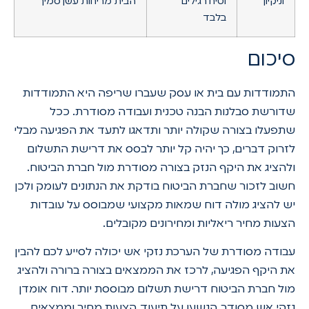
וניקיון
וטיח רגילים
הבית מריחות עשן סמיך
בלבד
סיכום
התמודדות עם בית או עסק שעברו שריפה היא התמודדות
שדורשת סבלנות הבנה טכנית ועבודה מסודרת. ככל
שתפעלו בצורה שקולה יותר ותדאגו לתעד את הפגיעה מבלי
לזרוק דברים, כך יהיה קל יותר לבסס את דרישת התשלום
ולהציג את היקף הנזק בצורה מסודרת מול חברת הביטוח.
חשוב לזכור שחברת הביטוח בודקת את הנתונים לעומק ולכן
יש להציג מולה דוח שמאות מקצועי שמבוסס על עובדות
הצעות מחיר ריאליות ומחירונים מקובלים.
עבודה מסודרת של הערכת נזקי אש יכולה לסייע לכם להבין
את היקף הפגיעה, לרכז את הממצאים בצורה ברורה ולהציג
מול חברת הביטוח דרישת תשלום מבוססת יותר. דוח אומדן
נזקי אש מסודר, הנשען על תיעוד, הצעות מחיר וממצאים